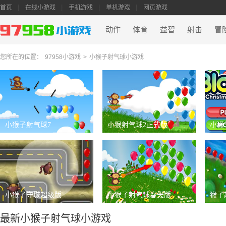
首页
在线小游戏
手机游戏
单机游戏
网页游戏
动作
体育
益智
射击
冒
您所在的位置：
97958小游戏
>
小猴子射气球小游戏
小猴子射气球7
小猴射气球2正式版
小猴
小猴子守城超级版
小猴子射气球春天版
猴子
最新小猴子射气球小游戏