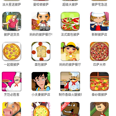
派大星送披萨
曼哈顿披萨
超级大披萨
披萨宅急送
披萨送货员
妈妈的披萨餐厅中文版
法式面包披萨
新鲜披萨店
一起做披萨
面包披萨
妈妈的披萨餐厅
匹萨大师
烹饪必胜客
小夫妻披萨店
制作香菇火腿披萨
泰纱做披萨