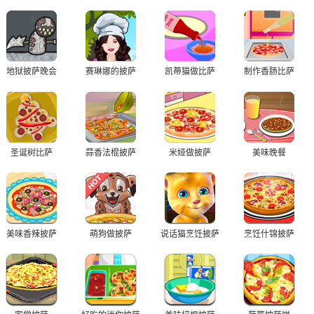
地狱披萨晚会
赛琳娜的披萨
凯蒂猫做比萨
制作香肠比萨
圣诞树比萨
蒜香法棍披萨
米娅做披萨
美味晚餐
美味香辣披萨
萌狗做披萨
说话猫烹饪披萨
烹饪什锦披萨