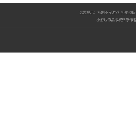
温馨提示：
抵制不良游戏 拒绝盗版
小游戏作品版权归原作