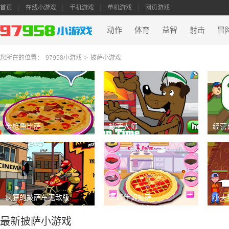
首页
在线小游戏
手机游戏
单机游戏
网页游戏
动作
体育
益智
射击
冒
您所在的位置：
97958小游戏
>
披萨小游戏
金枪鱼比萨
披萨大师
经营
疯狂的披萨车无敌版
烹饪什锦披萨
小夫
最新披萨小游戏