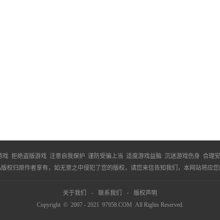
游戏 拒绝盗版游戏 注意自我保护 谨防受骗上当 适度游戏益脑 沉迷游戏伤身 合理
品版权归原作者享有，如无意之中侵犯了您的版权，请您来信告知我们，本网站将应您
关于我们
-
联系我们
-
版权声明
Copyright © 2007 - 2021 97958.COM All Rights Reserved.