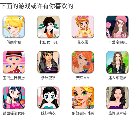
下面的游戏或许有你喜欢的
俏丽小妞
七仙女下凡
花衣裳
可爱度假风
宝贝生日装扮
条纹靓衫
赛车MM
迷人印花裙
封面摇滚女郎
妹妹换衣
伦敦街头时尚
热舞派对装