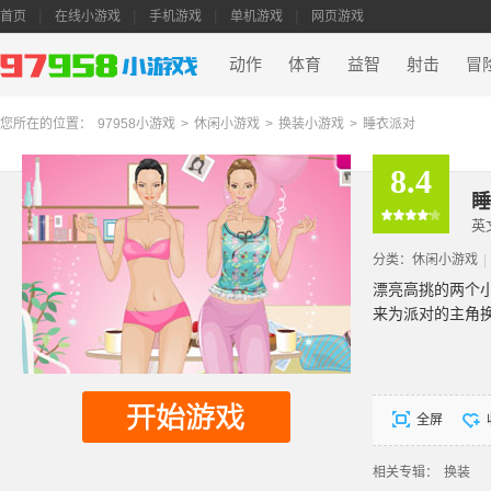
首页
在线小游戏
手机游戏
单机游戏
网页游戏
动作
体育
益智
射击
冒
您所在的位置：
97958小游戏
>
休闲小游戏
>
换装小游戏
>
睡衣派对
8.4
睡
英
分类：
休闲小游戏
|
漂亮高挑的两个
来为派对的主角
全屏
相关专辑：
换装