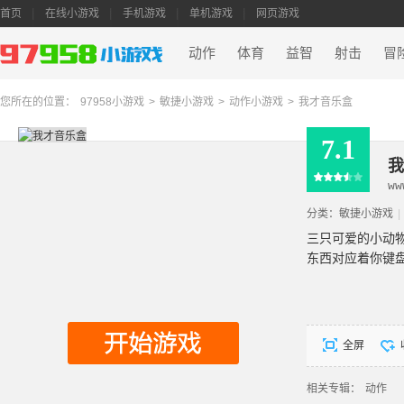
首页
在线小游戏
手机游戏
单机游戏
网页游戏
动作
体育
益智
射击
冒
您所在的位置：
97958小游戏
>
敏捷小游戏
>
动作小游戏
>
我才音乐盒
7.1
我
ww
分类：
敏捷小游戏
|
三只可爱的小动
东西对应着你键
全屏
相关专辑：
动作