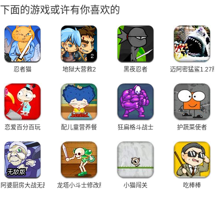
下面的游戏或许有你喜欢的
忍者猫
地狱大营救2
黑夜忍者
迈阿密猛鲨1.27版
恋爱百分百玩
配儿童营养餐
狂扁格斗战士
护蔬菜使者
阿婆厨房大战无敌版
龙塔小斗士修改版
小猫闯关
吃棒棒