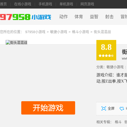
首页
在线小游戏
手机游戏
单机游戏
网页游戏
动作
体育
益智
射击
冒
您所在的位置：
97958小游戏
>
敏捷小游戏
>
格斗小游戏
>
街头混混战
8.8
街
ww
分类：
敏捷小游戏
|
游戏介绍：谁才
动,按Z出拳,按X
全屏
相关专辑：
格斗