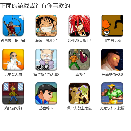
下面的游戏或许有你喜欢的
神勇武士保卫战
海贼王热斗0.4
死神VS火影1.7
电力福克斯
天地会大劫
猫咪格斗场无敌版
巴西格斗
先锋联盟v0.6
鸡仔扁恶狗
热血格斗
僵尸大战土拨鼠
恐龙快打无敌版