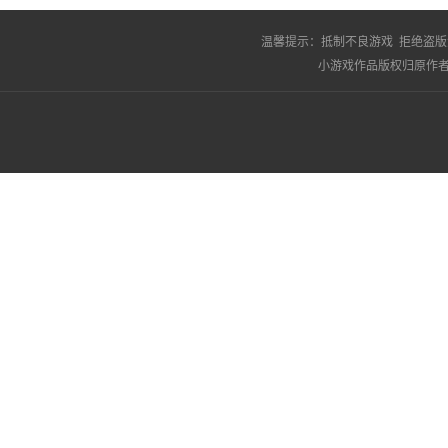
温馨提示：
抵制不良游戏 拒绝盗版
小游戏作品版权归原作