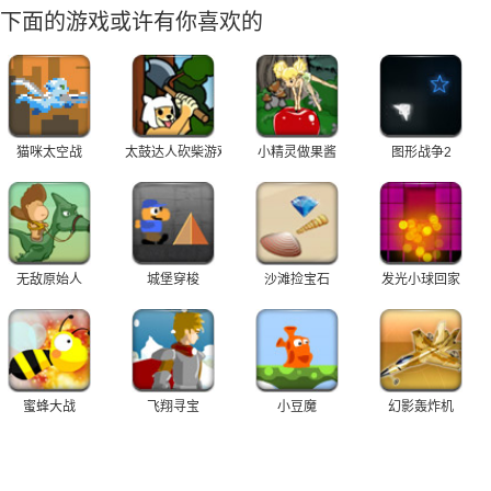
下面的游戏或许有你喜欢的
猫咪太空战
太鼓达人砍柴游戏
小精灵做果酱
图形战争2
无敌原始人
城堡穿梭
沙滩捡宝石
发光小球回家
蜜蜂大战
飞翔寻宝
小豆魔
幻影轰炸机