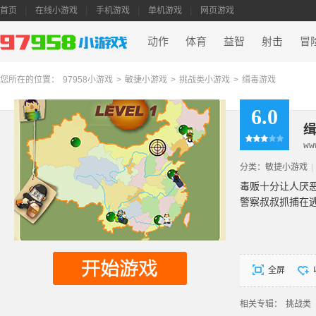
首页
在线小游戏
手机游戏
单机游戏
网页游戏
动作
体育
益智
射击
冒
您所在的位置：
97958小游戏
>
敏捷小游戏
>
挑战类小游戏
>
缉毒游戏
6.0
缉
ww
分类：
敏捷小游戏
|
毒贩十分让人厌
警察叔叔抓捕在
全屏
相关专辑：
挑战类