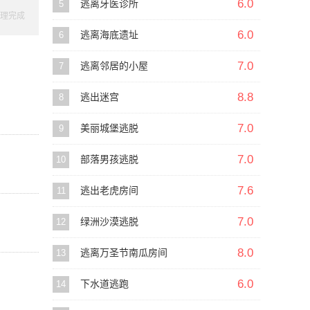
6.0
5
逃离牙医诊所
理完成
6.0
6
逃离海底遗址
7.0
7
逃离邻居的小屋
8.8
8
逃出迷宫
7.0
9
美丽城堡逃脱
7.0
10
部落男孩逃脱
7.6
11
逃出老虎房间
7.0
12
绿洲沙漠逃脱
8.0
13
逃离万圣节南瓜房间
6.0
14
下水道逃跑