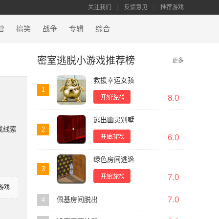
关注我们
反馈意见
推荐游戏
营
搞笑
战争
专辑
综合
密室逃脱小游戏推荐榜
更多
救援幸运女孩
1
8.0
逃出幽灵别墅
找线索
2
6.0
绿色房间逃逸
3
7.0
游戏
7.0
4
佩基房间脱出