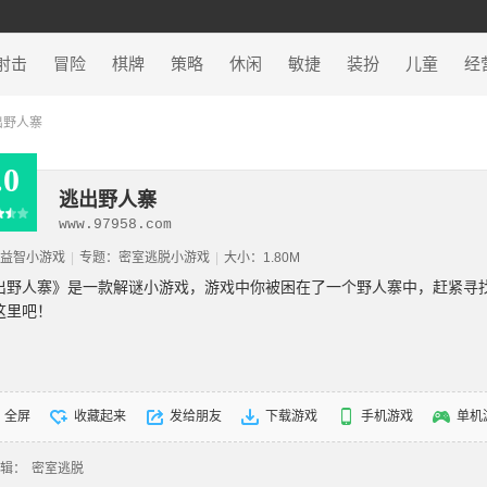
射击
冒险
棋牌
策略
休闲
敏捷
装扮
儿童
经
出野人寨
.0
逃出野人寨
www.97958.com
益智小游戏
|
专题：
密室逃脱小游戏
|
大小：1.80M
出野人寨》是一款解谜小游戏，游戏中你被困在了一个野人寨中，赶紧寻
这里吧！
全屏
收藏起来
发给朋友
下载游戏
手机游戏
单机
辑：
密室逃脱