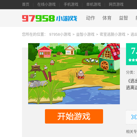
首页
在线小游戏
手机游戏
单机游戏
网页游戏
动作
体育
益智
您所在的位置：
97958小游戏
>
益智小游戏
>
密室逃脱小游戏
>
逃
7
分类：
《逃
逃离
相关专