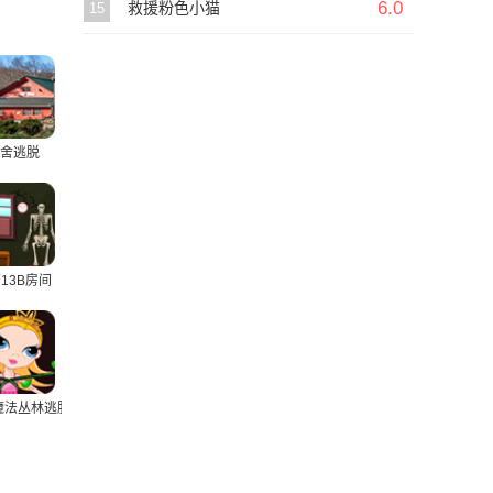
6.0
15
救援粉色小猫
舍逃脱
13B房间
魔法丛林逃脱2