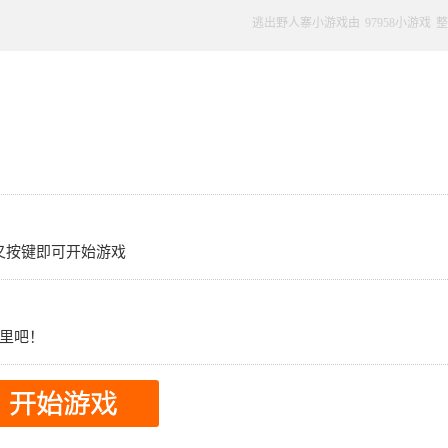
逃出野人寨小游戏由
97958小游戏
整
交叉按键即可开始游戏
里吧！