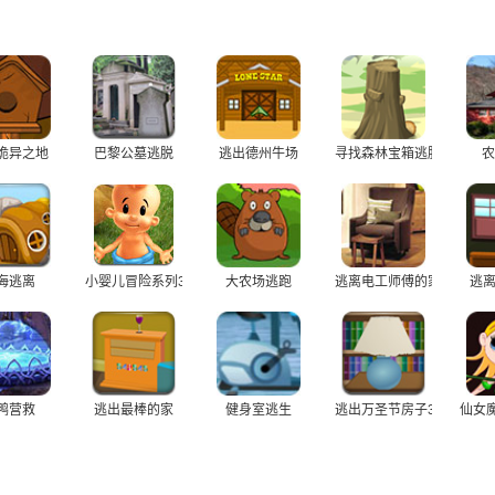
诡异之地
巴黎公墓逃脱
逃出德州牛场
寻找森林宝箱逃脱
农
海逃离
小婴儿冒险系列3
大农场逃跑
逃离电工师傅的家
逃离
鸭营救
逃出最棒的家
健身室逃生
逃出万圣节房子3
仙女