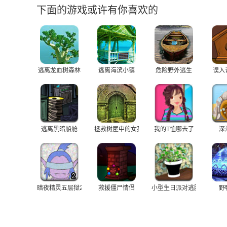
下面的游戏或许有你喜欢的
逃离龙血树森林
逃离海滨小镇
危险野外逃生
误入
逃离黑暗船舱
拯救树屋中的女孩
我的T恤哪去了
深
暗夜精灵五层狱2
救援僵尸情侣
小型生日派对逃脱
野