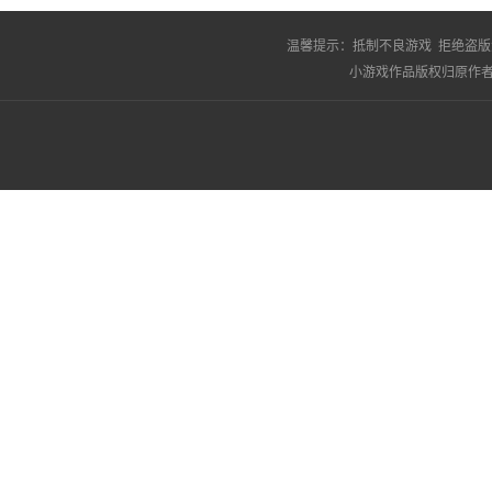
温馨提示：
抵制不良游戏 拒绝盗版
小游戏作品版权归原作