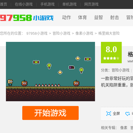
首页
在线小游戏
手机游戏
单机游戏
网页游戏
动作
体育
益智
射击
冒
您所在的位置：
97958小游戏
>
冒险小游戏
>
像素小游戏
>
格里姆大冒险
8.0
格
ww
分类：
冒险小游戏
|
一款非常好玩的
机关陷阱重重，
全屏
相关专辑：
像素