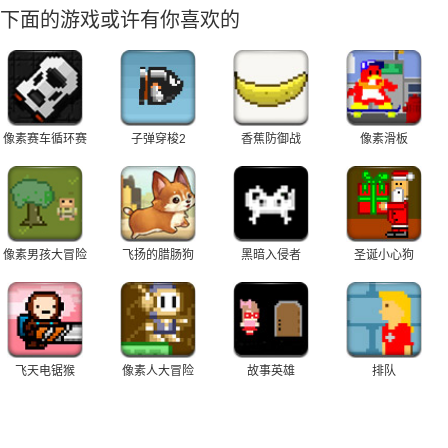
下面的游戏或许有你喜欢的
像素赛车循环赛
子弹穿梭2
香蕉防御战
像素滑板
像素男孩大冒险
飞扬的腊肠狗
黑暗入侵者
圣诞小心狗
飞天电锯猴
像素人大冒险
故事英雄
排队