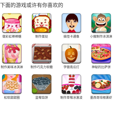
下面的游戏或许有你喜欢的
做彩虹棒棒糖
制作蛋挞
搞怪卡通像
小猴制作冰淇淋
制作美味冰淇淋
制作巧克力软糖
学做南瓜灯
神秘的比萨饼
松软甜甜圈
蓝莓馅饼
制作草莓冰激凌
墨西哥培根裹虾