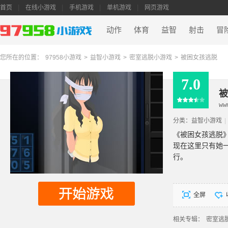
首页
在线小游戏
手机游戏
单机游戏
网页游戏
动作
体育
益智
射击
冒
您所在的位置：
97958小游戏
>
益智小游戏
>
密室逃脱小游戏
>
被困女孩逃脱
7.0
被
ww
分类：
益智小游戏
|
《被困女孩逃脱
现在这里只有她
行。
全屏
相关专辑：
密室逃