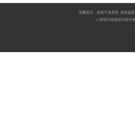
温馨提示：
抵制不良游戏 拒绝盗版
小游戏作品版权归原作