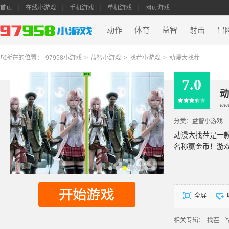
首页
在线小游戏
手机游戏
单机游戏
网页游戏
动作
体育
益智
射击
冒
您所在的位置：
97958小游戏
>
益智小游戏
>
找茬小游戏
>
动漫大找茬
7.0
动
ww
分类：
益智小游戏
|
动漫大找茬是一
名称赢金币！游戏
全屏
相关专辑：
找茬