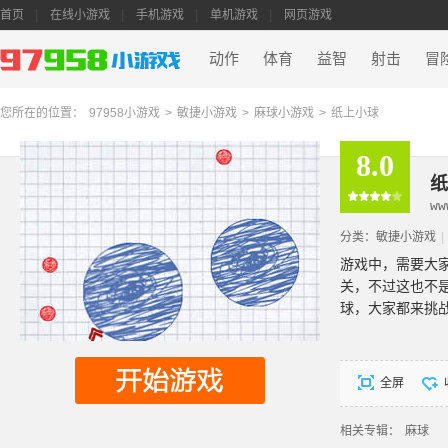
首页
在线小游戏
手机游戏
单机游戏
网页游戏
动作
体育
益智
射击
冒
您所在的位置：
97958小游戏
>
敏捷小游戏
>
麻球小游戏
>
纸上小球
8.0
纸
ww
分类：
敏捷小游戏
|
游戏中，需要大
关，不过这也不
球，大家都来挑
全屏
相关专辑：
麻球