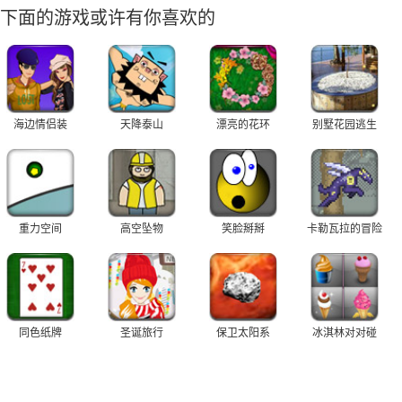
下面的游戏或许有你喜欢的
海边情侣装
天降泰山
漂亮的花环
别墅花园逃生
重力空间
高空坠物
笑脸掰掰
卡勒瓦拉的冒险
同色纸牌
圣诞旅行
保卫太阳系
冰淇林对对碰