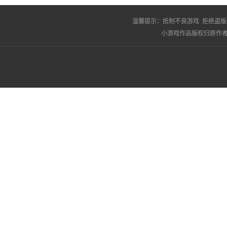
温馨提示：
抵制不良游戏 拒绝盗版
小游戏作品版权归原作