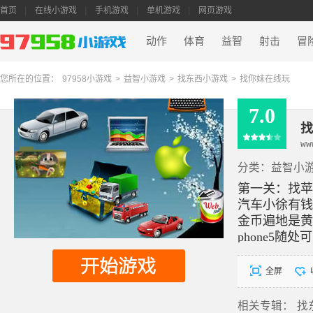
首页
在线小游戏
手机游戏
单机游戏
网页游戏
动作
体育
益智
射击
冒
您所在的位置：
97958小游戏
>
益智小游戏
>
找东西小游戏
>
找你妹在线玩
7.0
找
ww
分类：
益智小
第一关：找苹
汽车小徐有钱
金币遍地是黄
phone5随
小王家里准备
全屏
相关专辑：
找