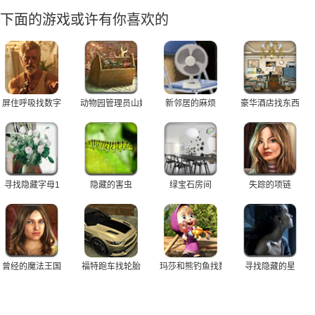
下面的游戏或许有你喜欢的
屏住呼吸找数字
动物园管理员山姆
新邻居的麻烦
豪华酒店找东西
寻找隐藏字母1
隐藏的害虫
绿宝石房间
失踪的项链
曾经的魔法王国
福特跑车找轮胎
玛莎和熊钓鱼找数字
寻找隐藏的星