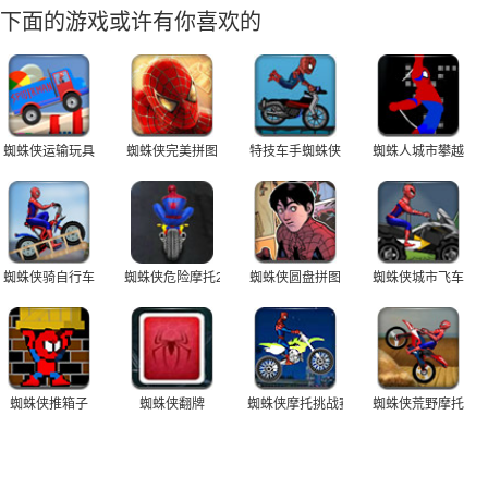
下面的游戏或许有你喜欢的
蜘蛛侠运输玩具
蜘蛛侠完美拼图
特技车手蜘蛛侠
蜘蛛人城市攀越
蜘蛛侠骑自行车
蜘蛛侠危险摩托2
蜘蛛侠圆盘拼图
蜘蛛侠城市飞车
蜘蛛侠推箱子
蜘蛛侠翻牌
蜘蛛侠摩托挑战赛
蜘蛛侠荒野摩托