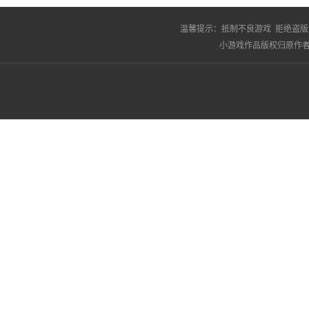
温馨提示：
抵制不良游戏 拒绝盗版
小游戏作品版权归原作