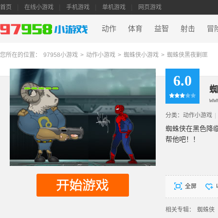
首页
在线小游戏
手机游戏
单机游戏
网页游戏
动作
体育
益智
射击
冒
您所在的位置：
97958小游戏
>
动作小游戏
>
蜘蛛侠小游戏
>
蜘蛛侠黑夜剿匪
6.0
蜘
ww
分类：
动作小游戏
|
蜘蛛侠在黑色降
帮他吧！！
全屏
相关专辑：
蜘蛛侠