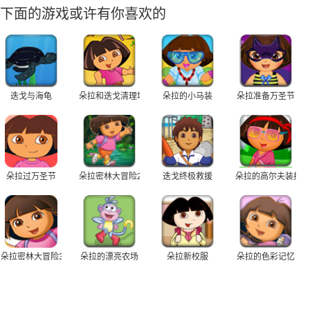
下面的游戏或许有你喜欢的
迭戈与海龟
朵拉和迭戈清理场地
朵拉的小马装
朵拉准备万圣节
朵拉过万圣节
朵拉密林大冒险2
迭戈终极救援
朵拉的高尔夫装扮
朵拉密林大冒险3
朵拉的漂亮农场
朵拉新校服
朵拉的色彩记忆