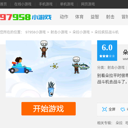
首页
在线小游戏
手机游戏
单机游戏
网页游戏
动作
体育
益智
射击
冒
您所在的位置：
97958小游戏
>
射击小游戏
>
朵拉小游戏
>
朵拉疯狂战斗机
6.0
朵
ww
分类：
射击小游戏
|
别看朵拉平时很
战斗机去战斗了
全屏
相关专辑：
朵拉