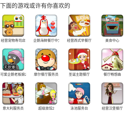
下面的游戏或许有你喜欢的
经营宠物寿司店
企鹅海鲜餐厅中文版
经营西式早餐厅
美食中心
可爱企鹅老板娘2无敌版
摩尔餐厅服务员
圣诞主题餐厅
餐厅畅想曲
意大利服务员
超级旅馆2
泳池服务台
经营汉堡餐厅