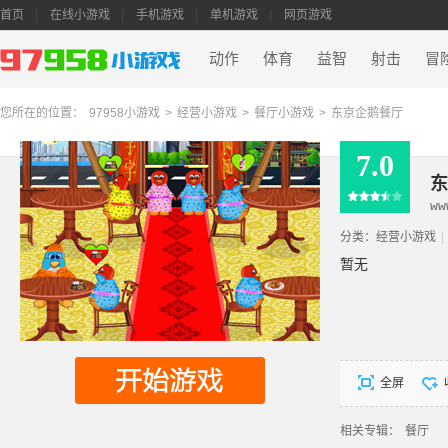
首页
在线小游戏
手机游戏
单机游戏
网页游戏
动作
体育
益智
射击
冒
您所在的位置：
97958小游戏
>
经营小游戏
>
餐厅小游戏
>
东京企鹅餐厅
7.0
东
ww
分类：
经营小游戏
|
暂无
全屏
相关专辑：
餐厅