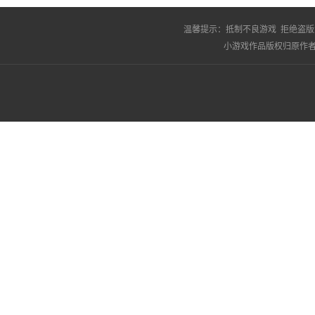
温馨提示：
抵制不良游戏 拒绝盗版
小游戏作品版权归原作