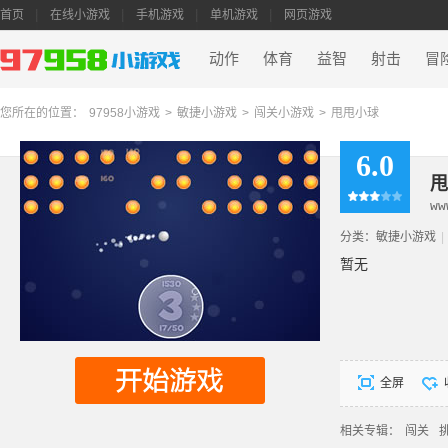
首页
在线小游戏
手机游戏
单机游戏
网页游戏
动作
体育
益智
射击
冒
您所在的位置：
97958小游戏
>
敏捷小游戏
>
闯关小游戏
>
甩甩小球
6.0
甩
ww
分类：
敏捷小游戏
|
暂无
全屏
相关专辑：
闯关