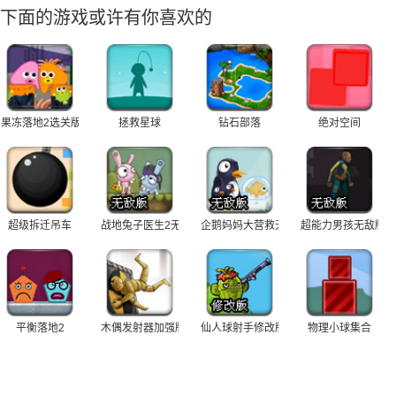
下面的游戏或许有你喜欢的
果冻落地2选关版
拯救星球
钻石部落
绝对空间
超级拆迁吊车
战地兔子医生2无敌版
企鹅妈妈大营救无敌版
超能力男孩无敌版
平衡落地2
木偶发射器加强版
仙人球射手修改版
物理小球集合