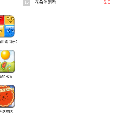
6.0
15
花朵消消看
苦脸消消乐2
动的水果
饼吃吃吃