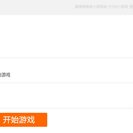
玻璃弹珠球小游戏由
97958小游戏
整
开始游戏