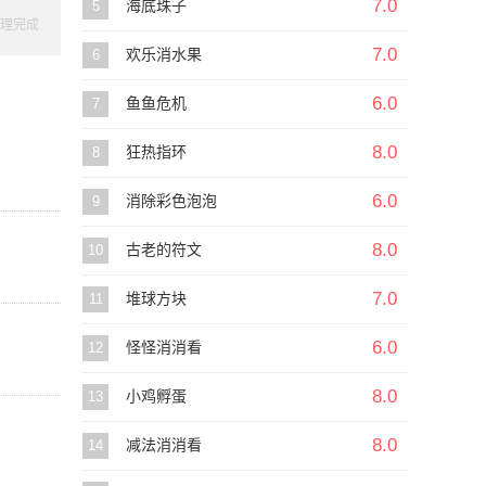
7.0
5
海底珠子
理完成
7.0
6
欢乐消水果
6.0
7
鱼鱼危机
8.0
8
狂热指环
6.0
9
消除彩色泡泡
8.0
10
古老的符文
7.0
11
堆球方块
6.0
12
怪怪消消看
8.0
13
小鸡孵蛋
8.0
14
减法消消看