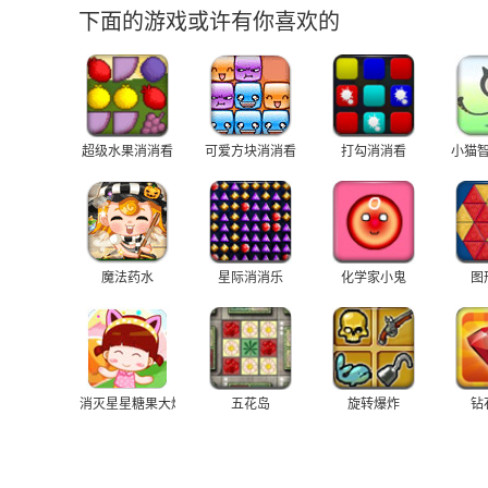
下面的游戏或许有你喜欢的
超级水果消消看
可爱方块消消看
打勾消消看
小猫
魔法药水
星际消消乐
化学家小鬼
图
消灭星星糖果大爆炸2
五花岛
旋转爆炸
钻