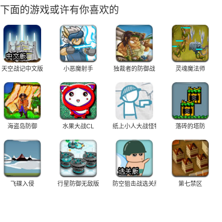
下面的游戏或许有你喜欢的
天空战记中文版
小恶魔射手
独裁者的防御战
灵魂魔法师
海盗岛防御
水果大战CL
纸上小人大战怪物
落砖的塔防
飞碟入侵
行星防御无敌版
防空狙击战选关版
第七禁区