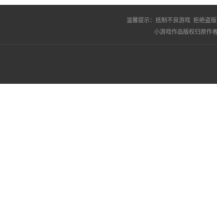
温馨提示：
抵制不良游戏 拒绝盗版
小游戏作品版权归原作