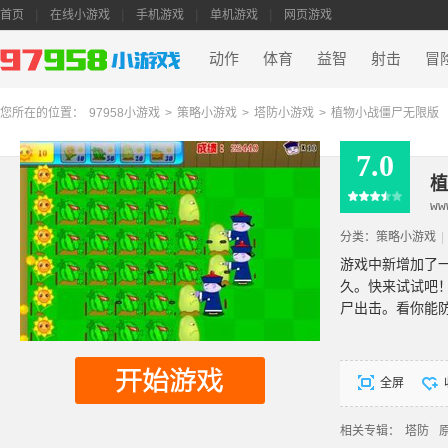
首页
在线小游戏
手机游戏
单机游戏
网页游戏
动作
体育
益智
射击
冒
您所在的位置：
97958小游戏
>
策略小游戏
>
塔防小游戏
>
植物小战僵尸无限版
7.0
植
ww
分类：
策略小游戏
|
游戏中新增加了
久。快来试试吧
尸出击。看你能
全屏
相关专辑：
塔防