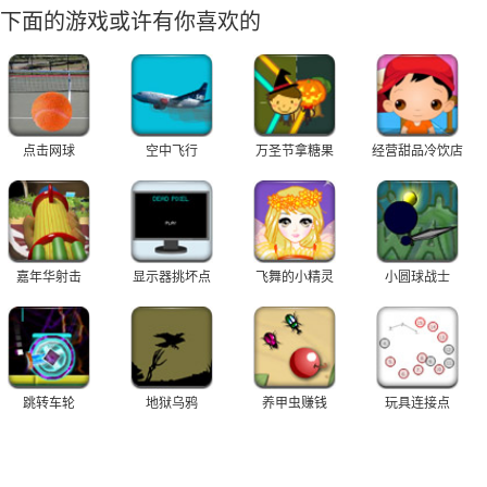
下面的游戏或许有你喜欢的
点击网球
空中飞行
万圣节拿糖果
经营甜品冷饮店
嘉年华射击
显示器挑坏点
飞舞的小精灵
小圆球战士
跳转车轮
地狱乌鸦
养甲虫赚钱
玩具连接点