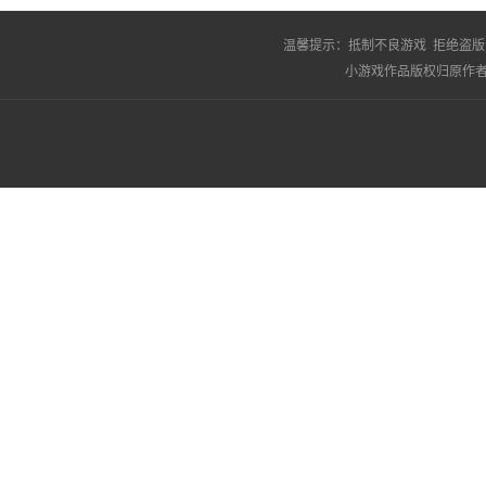
温馨提示：
抵制不良游戏 拒绝盗版
小游戏作品版权归原作