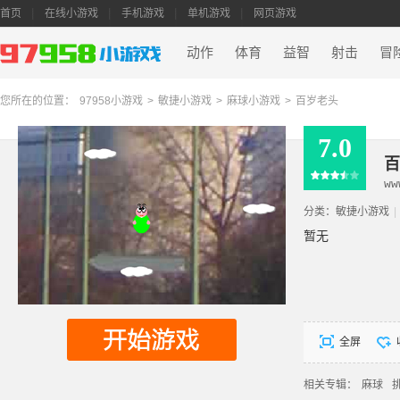
首页
在线小游戏
手机游戏
单机游戏
网页游戏
动作
体育
益智
射击
冒
您所在的位置：
97958小游戏
>
敏捷小游戏
>
麻球小游戏
>
百岁老头
7.0
百
ww
分类：
敏捷小游戏
|
暂无
全屏
相关专辑：
麻球