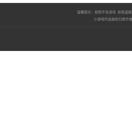
温馨提示：
抵制不良游戏 拒绝盗版
小游戏作品版权归原作