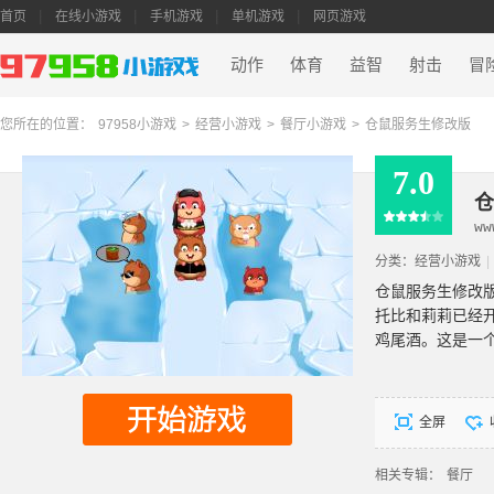
首页
在线小游戏
手机游戏
单机游戏
网页游戏
动作
体育
益智
射击
冒
您所在的位置：
97958小游戏
>
经营小游戏
>
餐厅小游戏
>
仓鼠服务生修改版
7.0
仓
ww
分类：
经营小游戏
|
仓鼠服务生修改
托比和莉莉已经
鸡尾酒。这是一
全屏
相关专辑：
餐厅