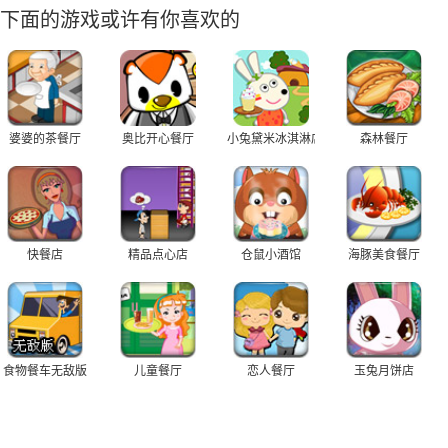
下面的游戏或许有你喜欢的
婆婆的茶餐厅
奥比开心餐厅
小兔黛米冰淇淋店
森林餐厅
快餐店
精品点心店
仓鼠小酒馆
海豚美食餐厅
食物餐车无敌版
儿童餐厅
恋人餐厅
玉兔月饼店