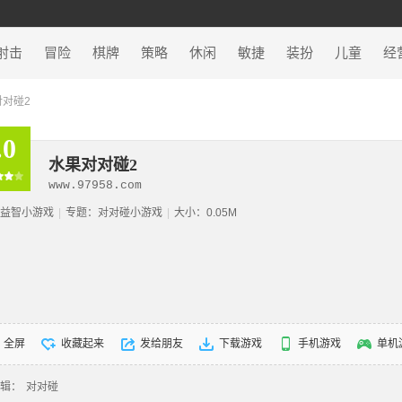
射击
冒险
棋牌
策略
休闲
敏捷
装扮
儿童
经
对对碰2
.0
水果对对碰2
www.97958.com
益智小游戏
|
专题：
对对碰小游戏
|
大小：0.05M
全屏
收藏起来
发给朋友
下载游戏
手机游戏
单机
辑：
对对碰