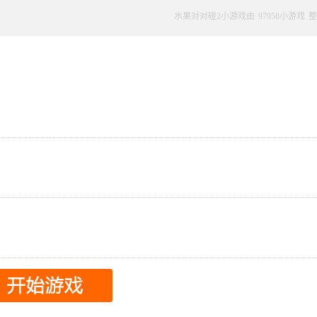
水果对对碰2小游戏由
97958小游戏
整