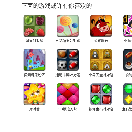
下面的游戏或许有你喜欢的
鲜果对对碰
五彩糖果对对碰
荣耀魔石
小魔
像素糖果粉碎
运动卡牌对对碰
小鸟天堂对对碰
食
对对看
3D版拖方块
银河宝石对对碰
宝石