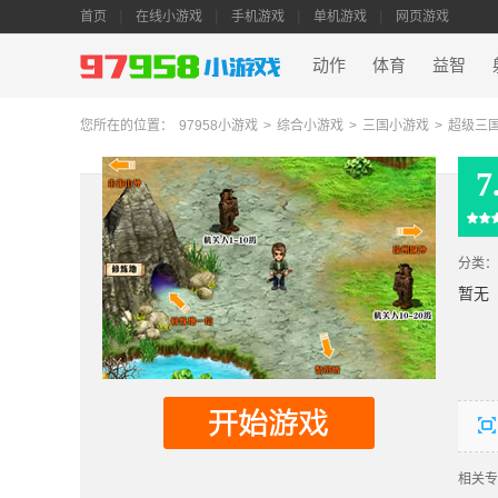
首页
在线小游戏
手机游戏
单机游戏
网页游戏
动作
体育
益智
您所在的位置：
97958小游戏
>
综合小游戏
>
三国小游戏
>
超级三国
7
分类：
暂无
相关专