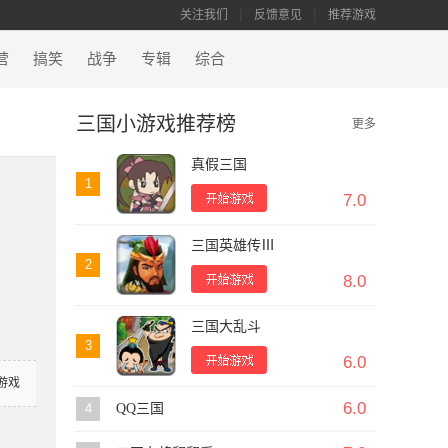
关注我们
反馈意见
推荐游戏
营
搞笑
战争
专辑
综合
三国小游戏推荐榜
更多
真假三国
1
7.0
三国英雄传Ⅲ
2
8.0
三国大乱斗
3
6.0
游戏
6.0
4
QQ三国