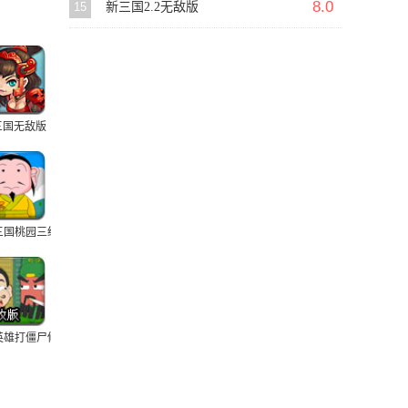
8.0
15
新三国2.2无敌版
三国无敌版
三国桃园三结义
英雄打僵尸修改版