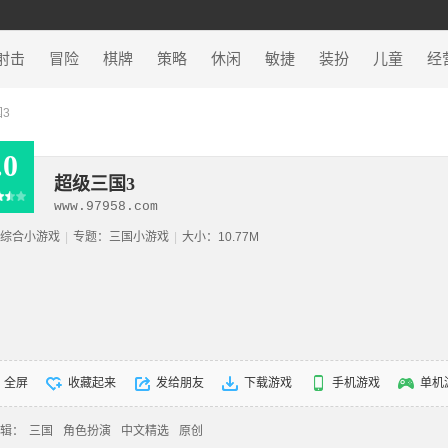
射击
冒险
棋牌
策略
休闲
敏捷
装扮
儿童
经
3
.0
超级三国3
www.97958.com
综合小游戏
|
专题：
三国小游戏
|
大小：10.77M
全屏
收藏起来
发给朋友
下载游戏
手机游戏
单机
辑：
三国
角色扮演
中文精选
原创