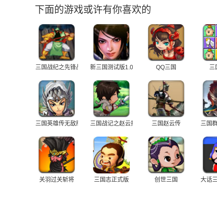
下面的游戏或许有你喜欢的
三国战纪之先锋战
新三国测试版1.03
QQ三国
三
三国英雄传无敌版
三国战记之赵云护主
三国赵云传
三国
关羽过关斩将
三国志正式版
创世三国
大话