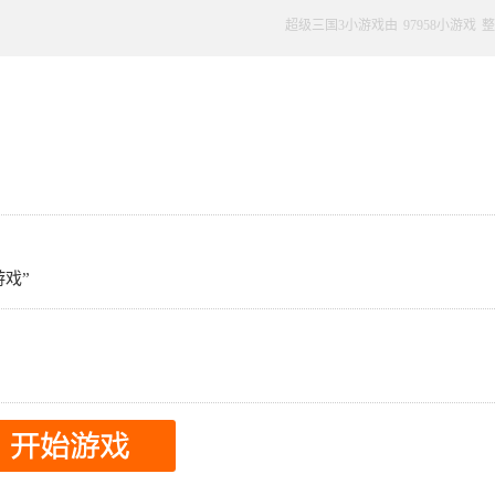
超级三国3小游戏由
97958小游戏
整
戏”