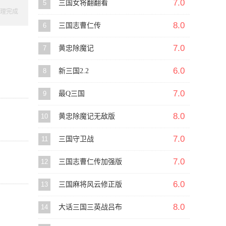
7.0
5
三国女将翻翻看
理完成
8.0
6
三国志曹仁传
7.0
7
黄忠除魔记
6.0
8
新三国2.2
7.0
9
最Q三国
8.0
10
黄忠除魔记无敌版
7.0
11
三国守卫战
7.0
12
三国志曹仁传加强版
6.0
13
三国麻将风云修正版
8.0
14
大话三国三英战吕布