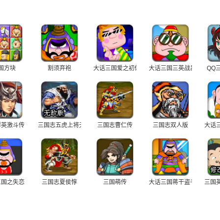
国方块
割须弃袍
大话三国爱之初体验
大话三国三英战吕布
QQ
群英激斗传
三国志五虎上将无敌版
三国志曹仁传
三国志双人版
大话
三国之失恋
三国志夏侯惇
三国萌传
大话三国蒋干盗书
三国