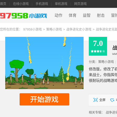
首页
在线小游戏
手机游戏
单机游戏
网页游戏
动作
体育
益智
射击
冒
您所在的位置：
97958小游戏
>
策略小游戏
>
战争进化史小游戏
>
战争进化史无
7.0
战
ww
分类：
策略小游戏
|
修改版，修改了
来战士，你指挥
很耐玩的战略游
全屏
相关专辑：
战争进