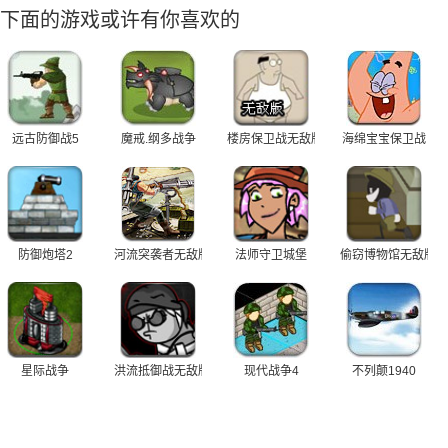
下面的游戏或许有你喜欢的
远古防御战5
魔戒.纲多战争
楼房保卫战无敌版
海绵宝宝保卫战
防御炮塔2
河流突袭者无敌版
法师守卫城堡
偷窃博物馆无敌版
星际战争
洪流抵御战无敌版
现代战争4
不列颠1940