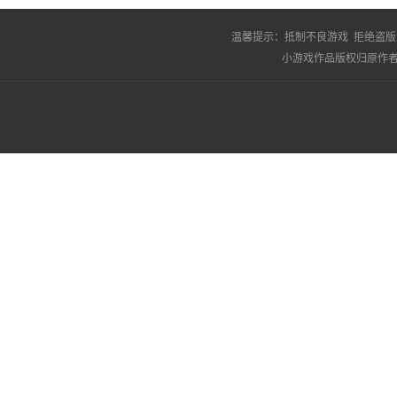
温馨提示：
抵制不良游戏 拒绝盗版
小游戏作品版权归原作