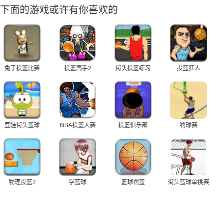
下面的游戏或许有你喜欢的
兔子投篮比赛
投篮高手2
街头投篮练习
投篮狂人
豆娃街头篮球
NBA投篮大赛
投篮俱乐部
罚球赛
物理投篮2
学蓝球
篮球罚篮
街头篮球单挑赛