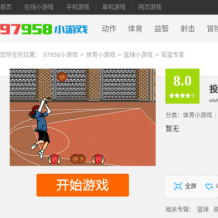
首页
在线小游戏
手机游戏
单机游戏
网页游戏
动作
体育
益智
射击
冒
您所在的位置：
97958小游戏
>
体育小游戏
>
篮球小游戏
>
投篮专家
8.0
投
ww
分类：
体育小游戏
|
暂无
全屏
相关专辑：
篮球