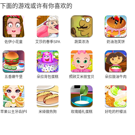
下面的游戏或许有你喜欢的
佐伊小花童
艾莎的春季SPA
蔬菜浓汤
奶油泡芙饼
五香嫩牛堡
朵拉背包蛋糕
照顾艾米丽宝贝
朵拉鼓油牛肉
苹果公主牙齿护理
米娅做热狗
玫瑰婚礼蛋糕
好吃的柠檬派