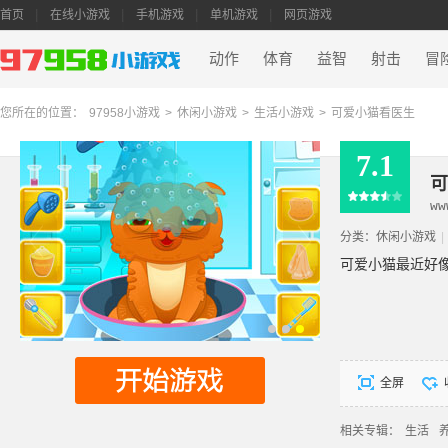
首页
在线小游戏
手机游戏
单机游戏
网页游戏
动作
体育
益智
射击
冒
您所在的位置：
97958小游戏
>
休闲小游戏
>
生活小游戏
>
可爱小猫看医生
7.1
可
ww
分类：
休闲小游戏
|
可爱小猫最近好
全屏
相关专辑：
生活