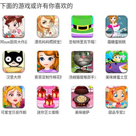
下面的游戏或许有你喜欢的
阿sue厨房大作战
漂亮妈妈照顾宝宝
圣帕特里克节帽子蛋糕
霜糖蜜桃糕
汉堡大师
索菲亚制作棉花糖
汤姆猫做喉部手术
美味蜂蜜土豆
可爱宝贝恶作剧
迷你芝士蛋糕
美味披萨
甜品专家2