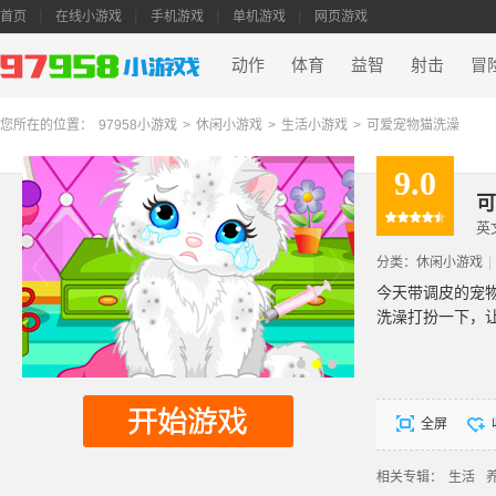
首页
在线小游戏
手机游戏
单机游戏
网页游戏
动作
体育
益智
射击
冒
您所在的位置：
97958小游戏
>
休闲小游戏
>
生活小游戏
>
可爱宠物猫洗澡
9.0
可
英文
分类：
休闲小游戏
|
今天带调皮的宠
洗澡打扮一下，
全屏
相关专辑：
生活