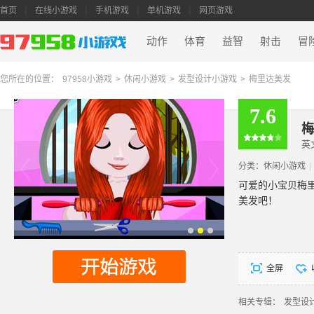
首页
在线小游戏
手机游戏
单机游戏
网页游戏
动作
体育
益智
射击
冒
您所在的位置：
97958小游戏
>
休闲小游戏
>
发型设计小游戏
>
梅里达美发
7.6
梅
英
分类：
休闲小游戏
|
可爱的小宝贝梅
美发吧！
全屏
相关专辑：
发型设