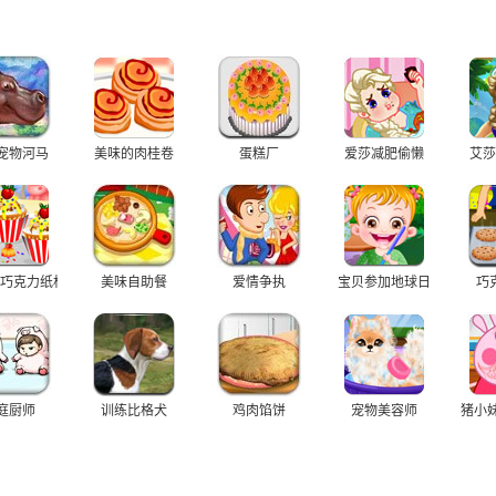
宠物河马
美味的肉桂卷
蛋糕厂
爱莎减肥偷懒
艾莎
巧克力纸杯蛋糕
美味自助餐
爱情争执
宝贝参加地球日
巧
庭厨师
训练比格犬
鸡肉馅饼
宠物美容师
猪小