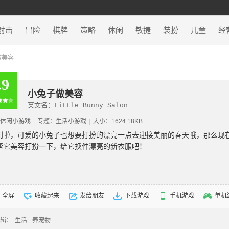
射击
冒险
棋牌
策略
休闲
敏捷
装扮
儿童
经
做美容
.9
小兔子做美容
英文名：Little Bunny Salon
休闲小游戏
|
专题：
生活小游戏
|
大小：1624.18KB
到啦，可爱的小兔子也想要打扮的漂亮一点去迎接美丽的春天哦，那么现
帮它美容打扮一下，给它换件漂亮的新衣服吧！
全屏
收藏起来
发给朋友
下载游戏
手机游戏
单机
辑：
生活
养宠物