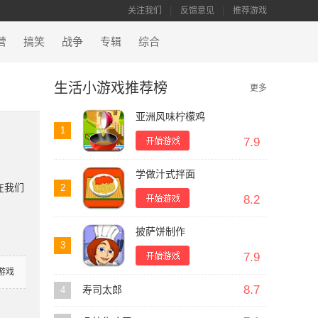
关注我们
反馈意见
推荐游戏
营
搞笑
战争
专辑
综合
生活小游戏推荐榜
更多
亚洲风味柠檬鸡
1
7.9
学做汁式拌面
在我们
2
8.2
披萨饼制作
3
7.9
游戏
8.7
4
寿司太郎