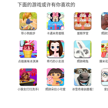
下面的游戏或许有你喜欢的
带小狗跑步
卡通米奇蛋糕
蛋糕学堂
照顾
点缀美味冰淇淋
乖巧的小女孩
照顾萌兔
爆米花
小狼女打扫洗手间
照顾朵拉小可爱
冰雪奇缘驯鹿看牙
家