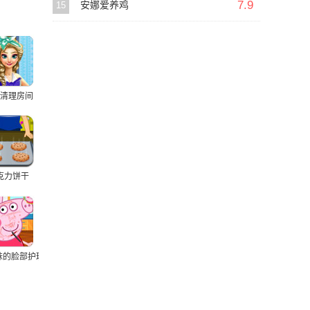
7.9
15
安娜爱养鸡
清理房间
克力饼干
妹的脸部护理