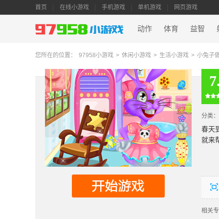
首页
在线小游戏
手机游戏
单机游戏
网页游戏
动作
体育
益智
您所在的位置：
97958小游戏
>
休闲小游戏
>
生活小游戏
>
小兔子
7
分类：
春天
就来
相关专