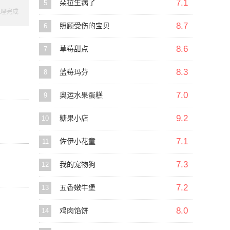
7.1
5
朵拉生病了
理完成
8.7
6
照顾受伤的宝贝
8.6
7
草莓甜点
8.3
8
蓝莓玛芬
7.0
9
奥运水果蛋糕
9.2
10
糖果小店
7.1
11
佐伊小花童
7.3
12
我的宠物狗
7.2
13
五香嫩牛堡
8.0
14
鸡肉馅饼