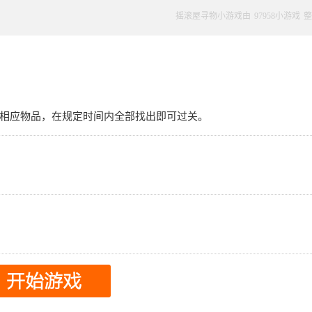
摇滚屋寻物小游戏由
97958小游戏
整
相应物品，在规定时间内全部找出即可过关。