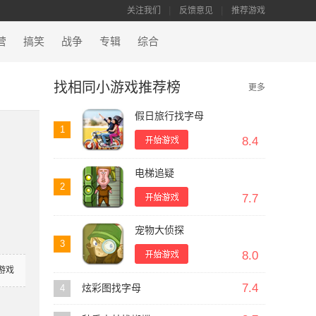
关注我们
反馈意见
推荐游戏
营
搞笑
战争
专辑
综合
找相同小游戏推荐榜
更多
假日旅行找字母
1
8.4
电梯追疑
2
7.7
宠物大侦探
3
8.0
游戏
7.4
4
炫彩图找字母