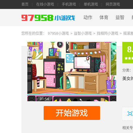
首页
在线小游戏
手机游戏
单机游戏
网页游戏
动作
体育
益智
您所在的位置：
97958小游戏
>
益智小游戏
>
找相同小游戏
>
摇滚
8
分类：
美女
相关专