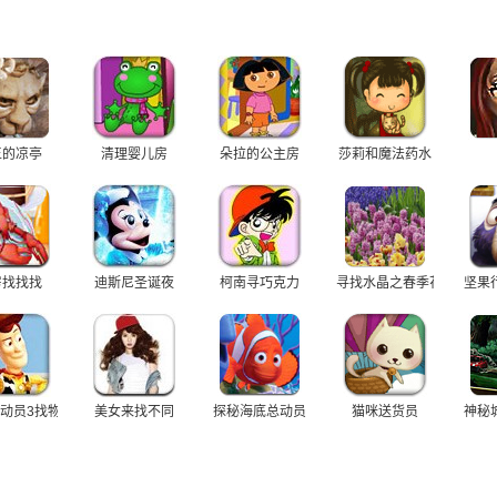
王的凉亭
清理婴儿房
朵拉的公主房
莎莉和魔法药水
房找找找
迪斯尼圣诞夜
柯南寻巧克力
寻找水晶之春季花海
坚果
动员3找物品
美女来找不同
探秘海底总动员
猫咪送货员
神秘