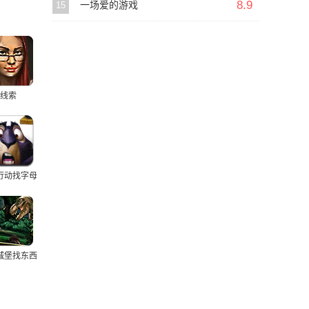
8.9
15
一场爱的游戏
线索
行动找字母
城堡找东西