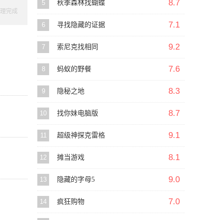
8.7
5
秋季森林找蝴蝶
理完成
7.1
6
寻找隐藏的证据
9.2
7
索尼克找相同
7.6
8
蚂蚁的野餐
8.3
9
隐秘之地
8.7
10
找你妹电脑版
9.1
11
超级神探克雷格
8.1
12
摊当游戏
9.0
13
隐藏的字母5
7.0
14
疯狂购物